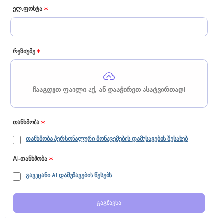
ელ.ფოსტა
რეზიუმე
ᲩᲐᲐᲒᲓᲔᲗ ᲤᲐᲘᲚᲘ ᲐᲥ, ᲐᲜ ᲓᲐᲐᲭᲘᲠᲔᲗ ᲐᲡᲐᲢᲕᲘᲠᲗᲐᲓ!
თანხმობა
თანხმობა პერსონალური მონაცემების დამუსავების შესახებ
AI-თანხმობა
გავეცანი AI დამუშავების წესებს
გაგზავნა